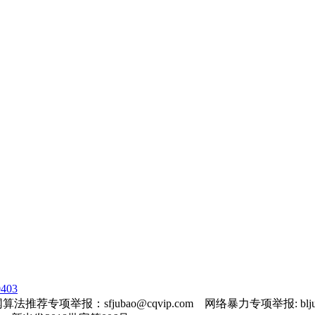
403
法推荐专项举报：sfjubao@cqvip.com 网络暴力专项举报: bljuba