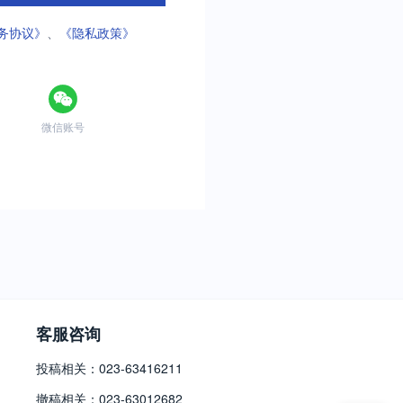
务协议》
、
《隐私政策》
微信账号
客服咨询
投稿相关：023-63416211
撤稿相关：023-63012682