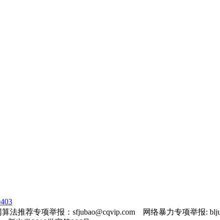
403
法推荐专项举报：sfjubao@cqvip.com 网络暴力专项举报: bljuba