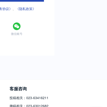
务协议》
、
《隐私政策》
微信账号
客服咨询
投稿相关：023-63416211
撤稿相关：023-63012682