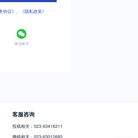
务协议》
、
《隐私政策》
微信账号
客服咨询
投稿相关：023-63416211
撤稿相关：023-63012682