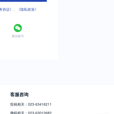
务协议》
、
《隐私政策》
微信账号
客服咨询
投稿相关：023-63416211
撤稿相关：023-63012682