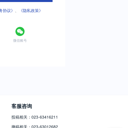
务协议》
、
《隐私政策》
微信账号
客服咨询
投稿相关：023-63416211
撤稿相关：023-63012682