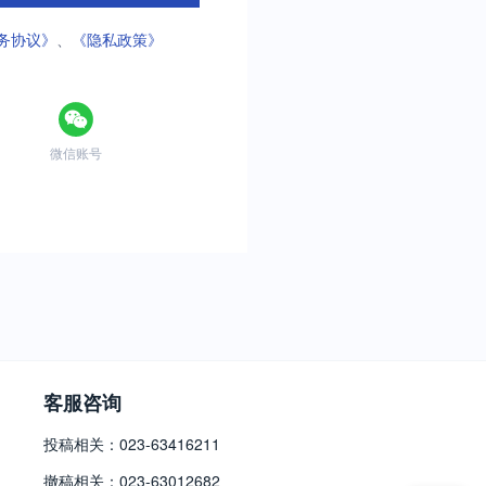
务协议》
、
《隐私政策》
微信账号
客服咨询
投稿相关：023-63416211
撤稿相关：023-63012682