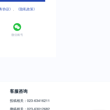
务协议》
、
《隐私政策》
微信账号
客服咨询
投稿相关：023-63416211
撤稿相关：023-63012682