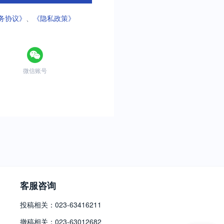
务协议》
、
《隐私政策》
微信账号
客服咨询
投稿相关：023-63416211
撤稿相关：023-63012682