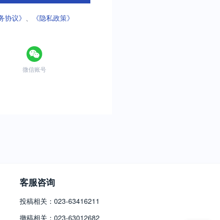
务协议》
、
《隐私政策》
微信账号
客服咨询
投稿相关：023-63416211
撤稿相关：023-63012682