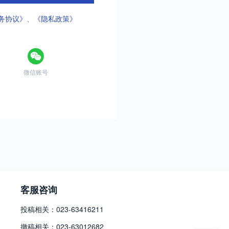
务协议》
、
《隐私政策》
微信账号
客服咨询
投稿相关：023-63416211
撤稿相关：023-63012682