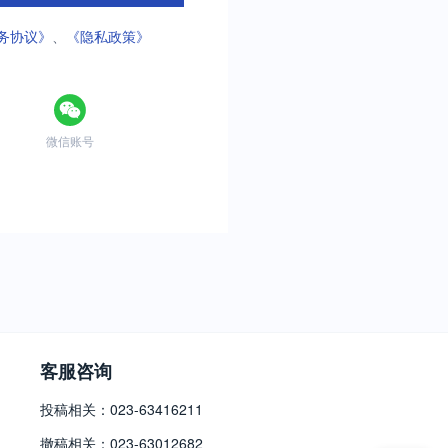
务协议》
、
《隐私政策》
微信账号
客服咨询
投稿相关：023-63416211
撤稿相关：023-63012682