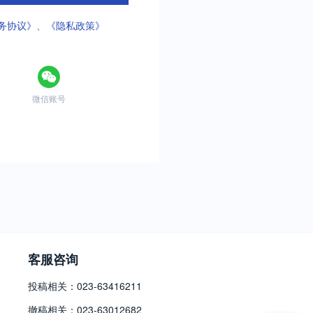
务协议》
、
《隐私政策》
微信账号
客服咨询
投稿相关：023-63416211
撤稿相关：023-63012682