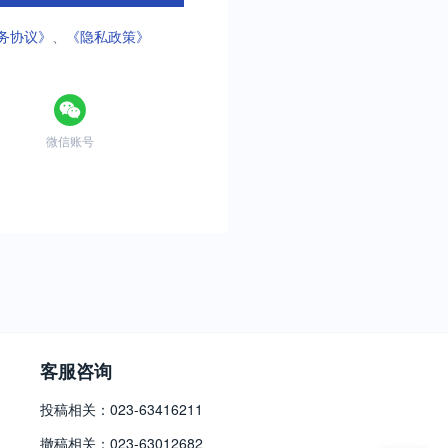
务协议》
、
《隐私政策》
微信账号
客服咨询
投稿相关：023-63416211
撤稿相关：023-63012682