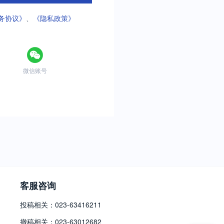
务协议》
、
《隐私政策》
微信账号
客服咨询
投稿相关：023-63416211
撤稿相关：023-63012682