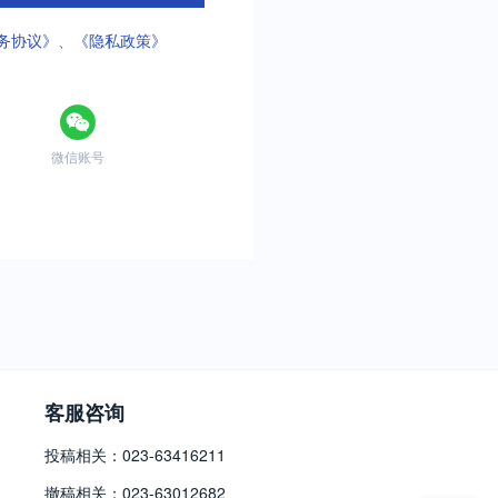
务协议》
、
《隐私政策》
微信账号
客服咨询
投稿相关：023-63416211
撤稿相关：023-63012682