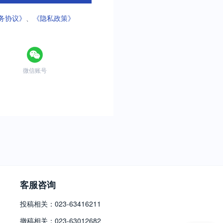
务协议》
、
《隐私政策》
微信账号
客服咨询
投稿相关：023-63416211
撤稿相关：023-63012682