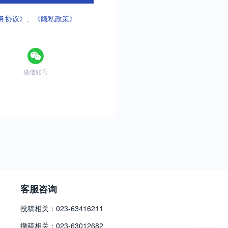
务协议》
、
《隐私政策》
微信账号
客服咨询
投稿相关：023-63416211
撤稿相关：023-63012682