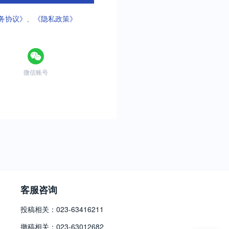
务协议》
、
《隐私政策》
微信账号
客服咨询
投稿相关：023-63416211
撤稿相关：023-63012682