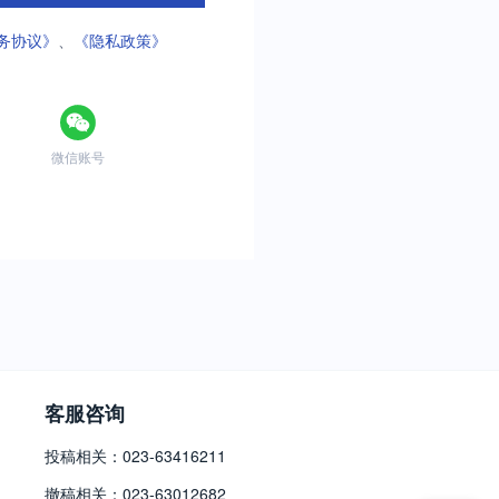
务协议》
、
《隐私政策》
微信账号
客服咨询
投稿相关：023-63416211
撤稿相关：023-63012682