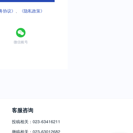
务协议》
、
《隐私政策》
微信账号
客服咨询
投稿相关：023-63416211
撤稿相关：023-63012682