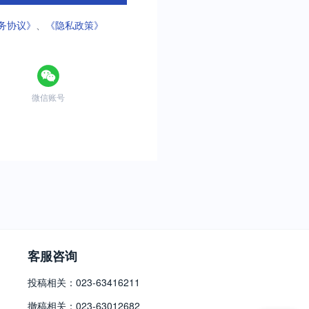
务协议》
、
《隐私政策》
微信账号
客服咨询
投稿相关：023-63416211
撤稿相关：023-63012682