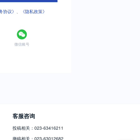
务协议》
、
《隐私政策》
微信账号
客服咨询
投稿相关：023-63416211
撤稿相关：023-63012682