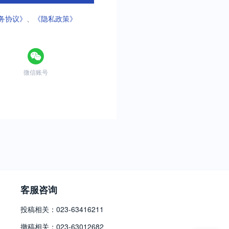
务协议》
、
《隐私政策》
微信账号
客服咨询
投稿相关：023-63416211
撤稿相关：023-63012682