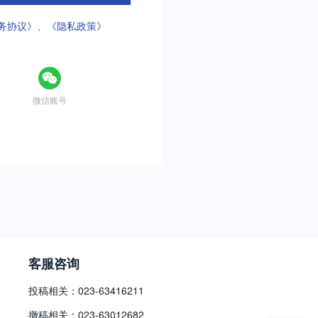
务协议》
、
《隐私政策》
微信账号
客服咨询
投稿相关：023-63416211
撤稿相关：023-63012682