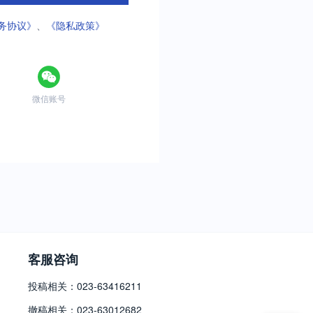
务协议》
、
《隐私政策》
微信账号
客服咨询
投稿相关：023-63416211
撤稿相关：023-63012682