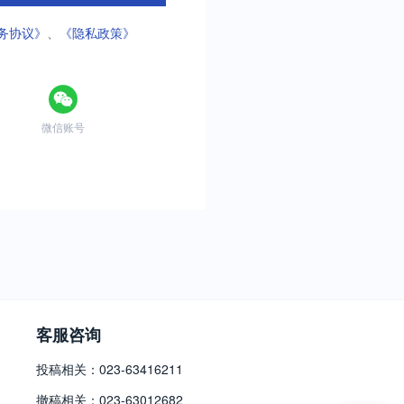
务协议》
、
《隐私政策》
微信账号
客服咨询
投稿相关：023-63416211
撤稿相关：023-63012682