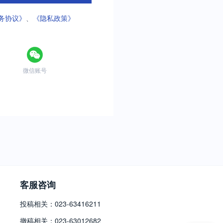
务协议》
、
《隐私政策》
微信账号
客服咨询
投稿相关：023-63416211
撤稿相关：023-63012682