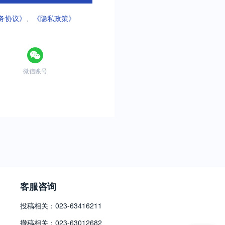
务协议》
、
《隐私政策》
微信账号
客服咨询
投稿相关：023-63416211
撤稿相关：023-63012682