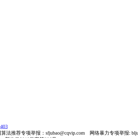
403
法推荐专项举报：sfjubao@cqvip.com 网络暴力专项举报: bljuba