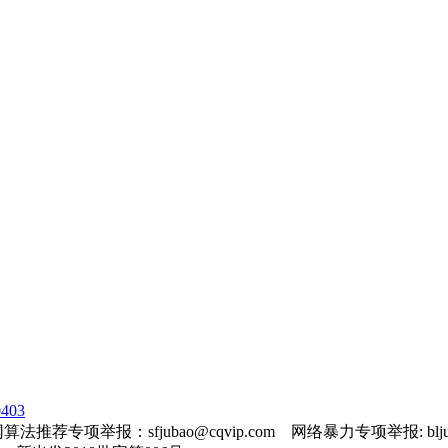
403
法推荐专项举报：sfjubao@cqvip.com 网络暴力专项举报: bljuba