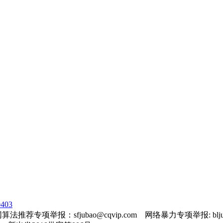
403
法推荐专项举报：sfjubao@cqvip.com 网络暴力专项举报: bljuba