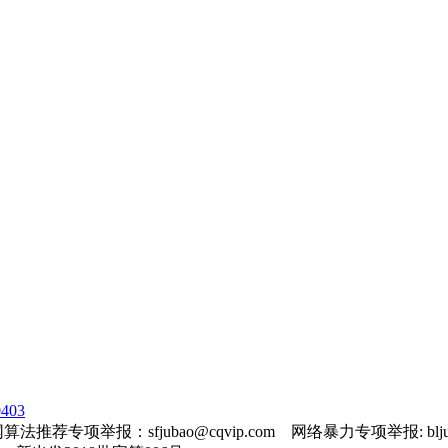
403
法推荐专项举报：sfjubao@cqvip.com 网络暴力专项举报: bljuba