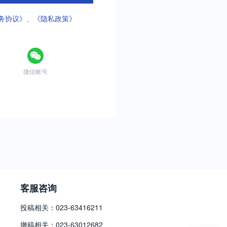
务协议》
、
《隐私政策》
微信账号
客服咨询
投稿相关：023-63416211
撤稿相关：023-63012682