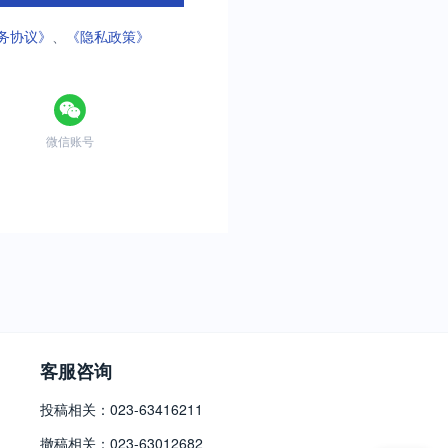
务协议》
、
《隐私政策》
微信账号
客服咨询
投稿相关：023-63416211
撤稿相关：023-63012682