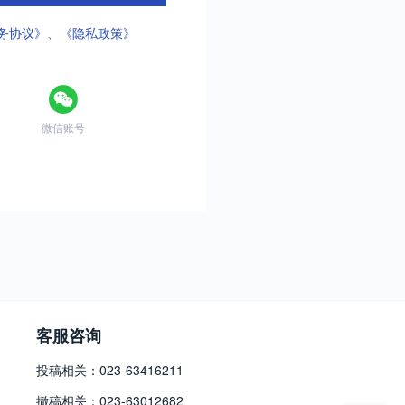
务协议》
、
《隐私政策》
微信账号
客服咨询
投稿相关：023-63416211
撤稿相关：023-63012682