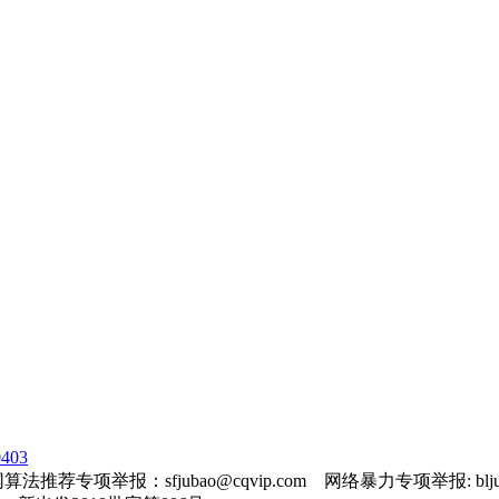
403
法推荐专项举报：sfjubao@cqvip.com 网络暴力专项举报: bljuba