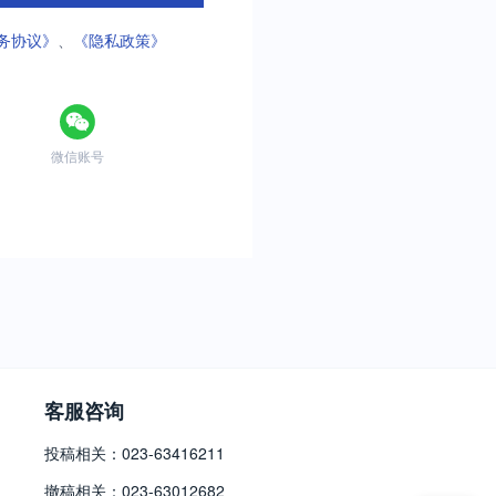
务协议》
、
《隐私政策》
微信账号
客服咨询
投稿相关：023-63416211
撤稿相关：023-63012682