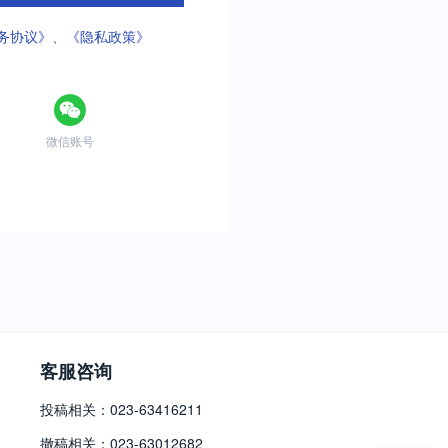
务协议》
、
《隐私政策》
微信账号
客服咨询
投稿相关：023-63416211
撤稿相关：023-63012682