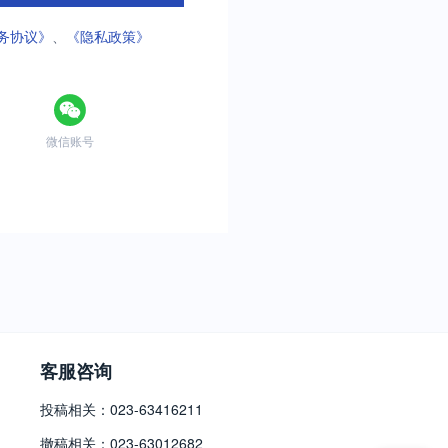
务协议》
、
《隐私政策》
微信账号
客服咨询
投稿相关：023-63416211
撤稿相关：023-63012682