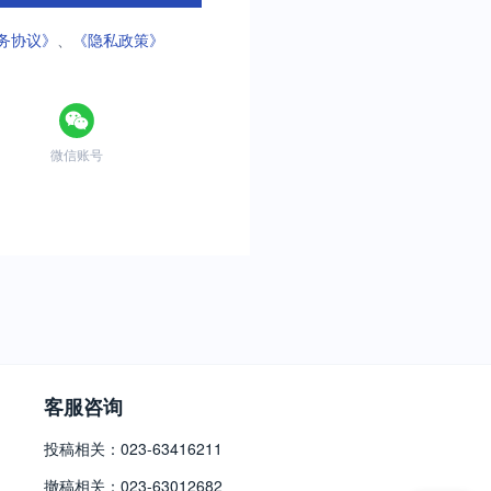
务协议》
、
《隐私政策》
微信账号
客服咨询
投稿相关：023-63416211
撤稿相关：023-63012682