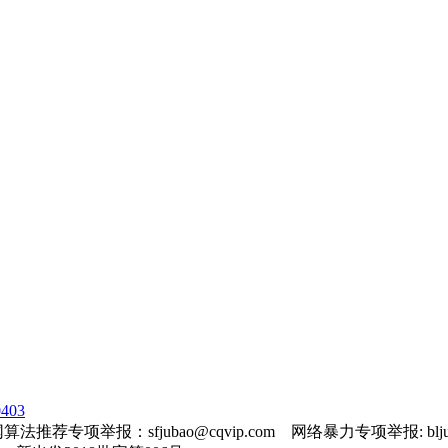
403
法推荐专项举报：sfjubao@cqvip.com 网络暴力专项举报: bljuba