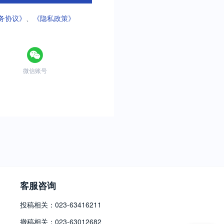
务协议》
、
《隐私政策》
微信账号
客服咨询
投稿相关：023-63416211
撤稿相关：023-63012682