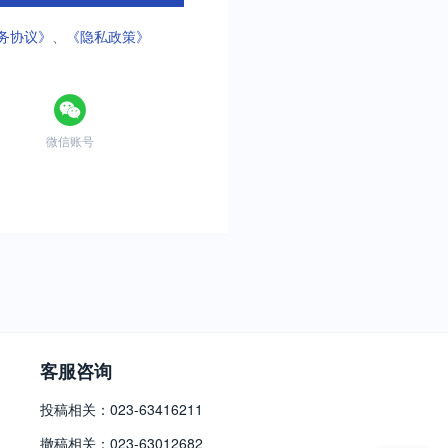
务协议》
、
《隐私政策》
微信账号
客服咨询
投稿相关：023-63416211
撤稿相关：023-63012682