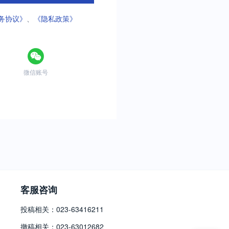
务协议》
、
《隐私政策》
微信账号
客服咨询
投稿相关：023-63416211
撤稿相关：023-63012682