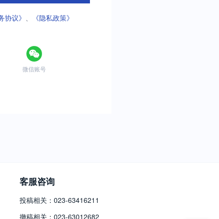
务协议》
、
《隐私政策》
微信账号
客服咨询
投稿相关：023-63416211
撤稿相关：023-63012682