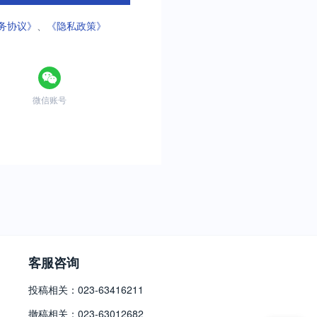
务协议》
、
《隐私政策》
微信账号
客服咨询
投稿相关：023-63416211
撤稿相关：023-63012682