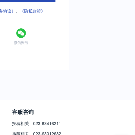
务协议》
、
《隐私政策》
微信账号
客服咨询
投稿相关：023-63416211
撤稿相关：023-63012682