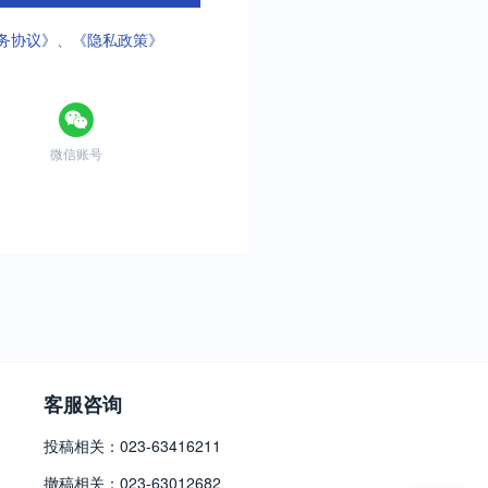
务协议》
、
《隐私政策》
微信账号
客服咨询
投稿相关：023-63416211
撤稿相关：023-63012682